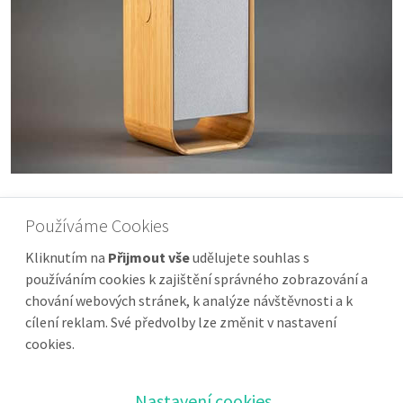
Koupit na e-shopu
Používáme Cookies
Kliknutím na
Přijmout vše
udělujete souhlas s
používáním cookies k zajištění správného zobrazování a
chování webových stránek, k analýze návštěvnosti a k
cílení reklam. Své předvolby lze změnit v nastavení
cookies.
Zpracování osobních údajů
Nastavení cookies