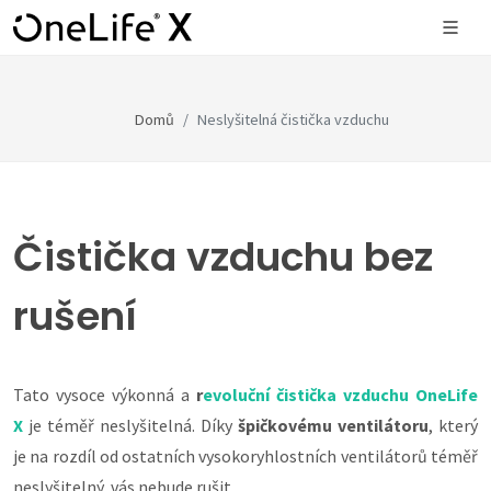
Domů
Neslyšitelná čistička vzduchu
Čistička vzduchu bez
rušení
Tato vysoce výkonná a
r
evoluční čistička vzduchu
OneLife
X
je téměř neslyšitelná. Díky
špičkovému ventilátoru
, který
je na rozdíl od ostatních vysokoryhlostních ventilátorů téměř
neslyšitelný, vás nebude rušit.